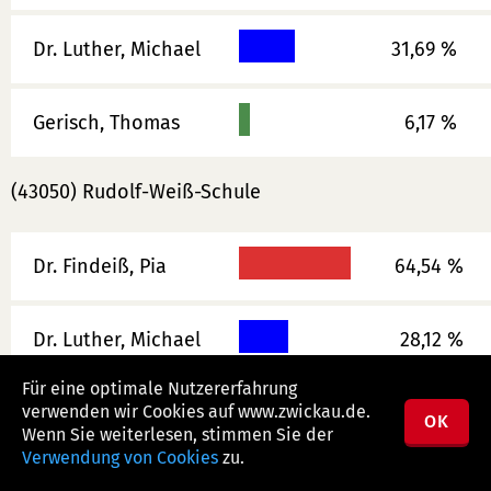
Dr. Luther, Michael
31,69 %
Gerisch, Thomas
6,17 %
(43050) Rudolf-Weiß-Schule
Dr. Findeiß, Pia
64,54 %
Dr. Luther, Michael
28,12 %
Für eine optimale Nutzererfahrung
verwenden wir Cookies auf www.zwickau.de.
Gerisch, Thomas
7,35 %
OK
Wenn Sie weiterlesen, stimmen Sie der
Verwendung von Cookies
zu.
(43051) Autohaus Strauß