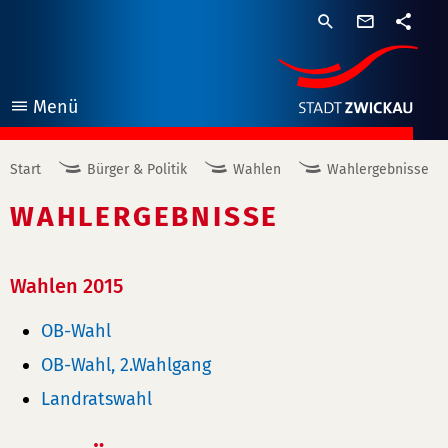
Suche
Kontaktf
Teil
öffnen
Menü
Start
Bürger & Politik
Wahlen
Wahlergebnisse
WAHLERGEBNISSE
Wahlen 2015
OB-Wahl
OB-Wahl, 2.Wahlgang
Landratswahl